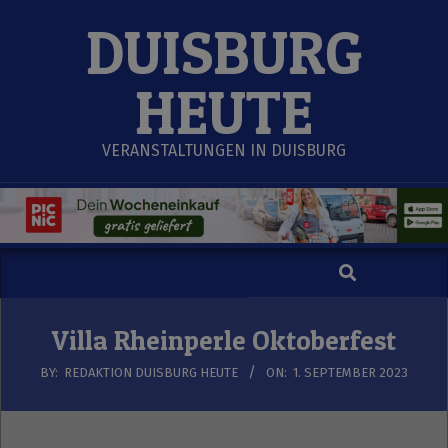
Skip
DUISBURG
to
content
HEUTE
VERANSTALTUNGEN IN DUISBURG
Search
Secondary
Navigation
Menu
Villa Rheinperle Oktoberfest
BY:
REDAKTION DUISBURG HEUTE
ON:
1. SEPTEMBER 2023