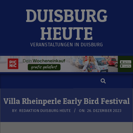
Skip
DUISBURG
to
content
HEUTE
VERANSTALTUNGEN IN DUISBURG
Search
Secondary
Navigation
Menu
Villa Rheinperle Early Bird Festival
BY:
REDAKTION DUISBURG HEUTE
ON:
26. DEZEMBER 2023