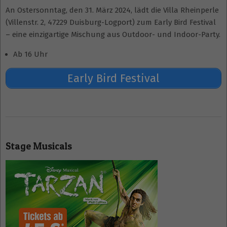
An Ostersonntag, den 31. März 2024, lädt die Villa Rheinperle
(Villenstr. 2, 47229 Duisburg-Logport) zum Early Bird Festival
– eine einzigartige Mischung aus Outdoor- und Indoor-Party.
Ab 16 Uhr
Early Bird Festival
2023-
12-
Stage Musicals
26