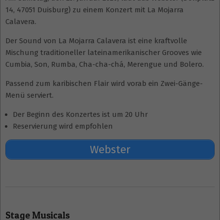
14, 47051 Duisburg) zu einem Konzert mit La Mojarra
Calavera.
Der Sound von La Mojarra Calavera ist eine kraftvolle
Mischung traditioneller lateinamerikanischer Grooves wie
Cumbia, Son, Rumba, Cha-cha-chá, Merengue und Bolero.
Passend zum karibischen Flair wird vorab ein Zwei-Gänge-
Menü serviert.
Der Beginn des Konzertes ist um 20 Uhr
Reservierung wird empfohlen
Webster
2020-
01-
Stage Musicals
23