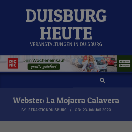
Skip
DUISBURG
to
content
HEUTE
VERANSTALTUNGEN IN DUISBURG
Search
Secondary
Navigation
Menu
Webster: La Mojarra Calavera
BY:
REDAKTIONDUISBURG
ON:
23. JANUAR 2020