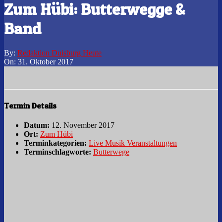
Zum Hübi: Butterwegge &
Band
By:
Redaktion Duisburg Heute
On:
31. Oktober 2017
Termin Details
Datum:
12. November 2017
Ort:
Zum Hübi
Terminkategorien:
Live Musik Veranstaltungen
Terminschlagworte:
Butterwege