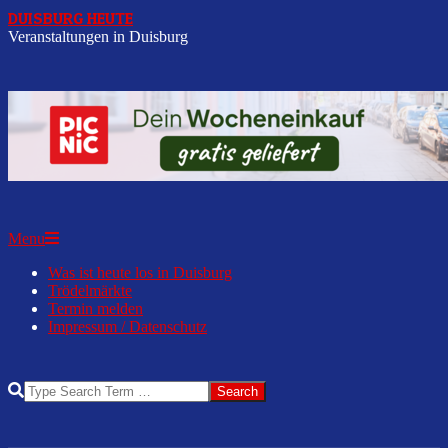
Skip
DUISBURG HEUTE
to
Veranstaltungen in Duisburg
content
Secondary
Menu
Navigation
Was ist heute los in Duisburg
Menu
Trödelmärkte
Termin melden
Impressum / Datenschutz
Search