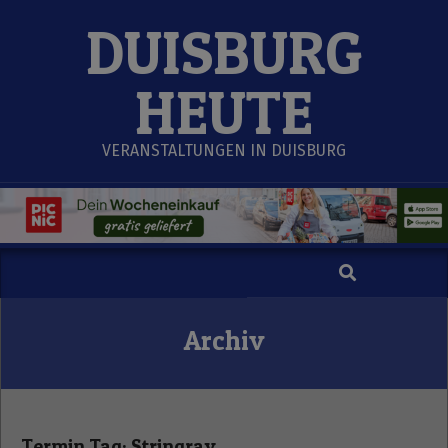
Skip
DUISBURG
to
content
HEUTE
VERANSTALTUNGEN IN DUISBURG
Search
Secondary
Navigation
Menu
Archiv
Termin Tag:
Stringray