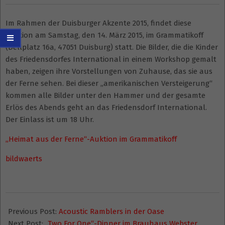
Im Rahmen der Duisburger Akzente 2015, findet diese
Auktion am Samstag, den 14. März 2015, im Grammatikoff
(Dellplatz 16a, 47051 Duisburg) statt. Die Bilder, die die Kinder
des Friedensdorfes International in einem Workshop gemalt
haben, zeigen ihre Vorstellungen von Zuhause, das sie aus
der Ferne sehen. Bei dieser „amerikanischen Versteigerung“
kommen alle Bilder unter den Hammer und der gesamte
Erlös des Abends geht an das Friedensdorf International.
Der Einlass ist um 18 Uhr.
„Heimat aus der Ferne“-Auktion im Grammatikoff
bildwaerts
2015-
03-
Previous Post:
Acoustic Ramblers in der Oase
13
Next Post:
„Two For One“-Dinner im Brauhaus Webster