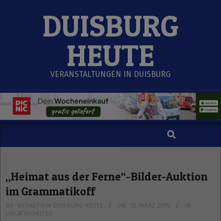
Skip
DUISBURG
to
content
HEUTE
VERANSTALTUNGEN IN DUISBURG
Search
Secondary
Navigation
Menu
„Heimat aus der Ferne“-Bilder-Auktion
im Grammatikoff
BY:
REDAKTION DUISBURG HEUTE
ON:
13. MÄRZ 2015
IN:
UNCATEGORIZED