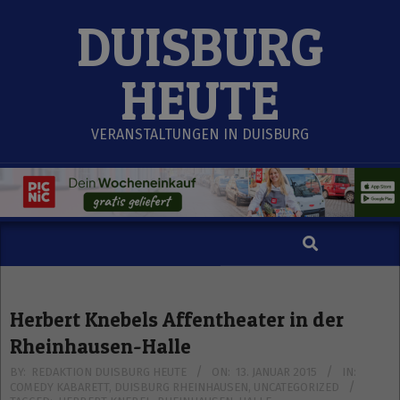
Skip
DUISBURG
to
content
HEUTE
VERANSTALTUNGEN IN DUISBURG
Search
Secondary
Navigation
Menu
Herbert Knebels Affentheater in der
Rheinhausen-Halle
BY:
REDAKTION DUISBURG HEUTE
ON:
13. JANUAR 2015
IN:
COMEDY KABARETT
,
DUISBURG RHEINHAUSEN
,
UNCATEGORIZED