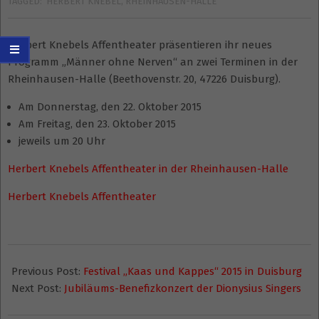
TAGGED:
HERBERT KNEBEL
,
RHEINHAUSEN-HALLE
Herbert Knebels Affentheater präsentieren ihr neues
Programm „Männer ohne Nerven“ an zwei Terminen in der
Rheinhausen-Halle (Beethovenstr. 20, 47226 Duisburg).
Am Donnerstag, den 22. Oktober 2015
Am Freitag, den 23. Oktober 2015
jeweils um 20 Uhr
Herbert Knebels Affentheater in der Rheinhausen-Halle
Herbert Knebels Affentheater
2015-
01-
Previous Post:
Festival „Kaas und Kappes“ 2015 in Duisburg
13
Next Post:
Jubiläums-Benefizkonzert der Dionysius Singers