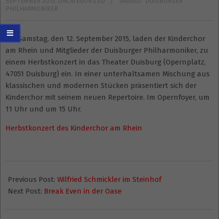
SEPTEMBER 2015
,
UNCATEGORIZED
TAGGED:
DUISBURGER
PHILHARMONIKER
Am Samstag, den 12. September 2015, laden der Kinderchor
am Rhein und Mitglieder der Duisburger Philharmoniker, zu
einem Herbstkonzert in das Theater Duisburg (Opernplatz,
47051 Duisburg) ein. In einer unterhaltsamen Mischung aus
klassischen und modernen Stücken präsentiert sich der
Kinderchor mit seinem neuen Repertoire. Im Opernfoyer, um
11 Uhr und um 15 Uhr.
Herbstkonzert des Kinderchor am Rhein
2015-
03-
Previous Post:
Wilfried Schmickler im Steinhof
15
Next Post:
Break Even in der Oase