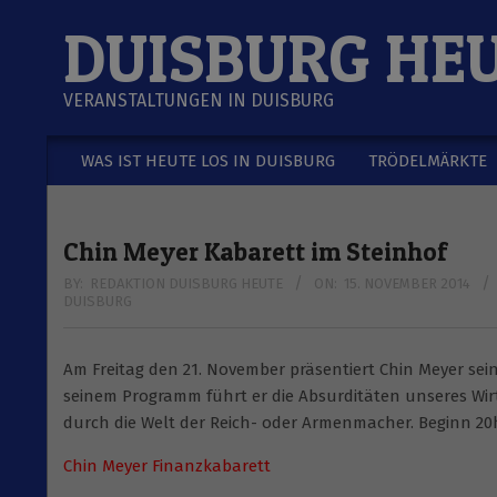
Skip
DUISBURG HE
to
content
VERANSTALTUNGEN IN DUISBURG
WAS IST HEUTE LOS IN DUISBURG
TRÖDELMÄRKTE
Secondary
Navigation
Menu
Chin Meyer Kabarett im Steinhof
BY:
REDAKTION DUISBURG HEUTE
ON:
15. NOVEMBER 2014
DUISBURG
Am Freitag den 21. November präsentiert Chin Meyer sei
seinem Programm führt er die Absurditäten unseres Wirt
durch die Welt der Reich- oder Armenmacher. Beginn 20h, 
Chin Meyer Finanzkabarett