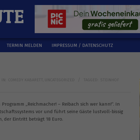
UTE
TERMIN MELDEN
IMPRESSUM / DATENSCHUTZ
IN:
COMEDY KABARETT
,
UNCATEGORIZED
TAGGED:
STEINHOF
n Programm „Reichmacher! – Reibach sich wer kann!“. In
schaftssystems vor und führt seine Gäste lustvoll-bissig
der Eintritt beträgt 18 Euro.