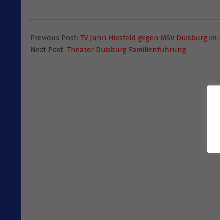
2014-
11-
Previous Post:
TV Jahn Hiesfeld gegen MSV Duisburg im L
15
Next Post:
Theater Duisburg Familienführung