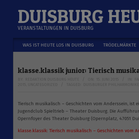
Skip
DUISBURG HE
to
content
VERANSTALTUNGEN IN DUISBURG
WAS IST HEUTE LOS IN DUISBURG
TRÖDELMÄRKTE
Secondary
Navigation
Menu
klasse.klassik junior: Tierisch musi
BY:
REDAKTION DUISBURG HEUTE
ON:
15. JUNI 2015
IN:
FA
2015
,
UNCATEGORIZED
TAGGED:
DUISBURGER PHILHARMONIK
Tierisch musikalisch – Geschichten vom Anderssein, ist
Jugendclub Spieltrieb – Theater Duisburg. Die Aufführu
Opernfoyer des Theater Duisburg (Opernplatz, 47051 Dui
klasse.klassik: Tierisch musikalisch – Geschichten vom 