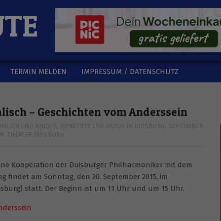
UTE
TERMIN MELDEN
IMPRESSUM / DATENSCHUTZ
kalisch – Geschichten vom Anderssein
MILIEN UND KINDER
,
KONZERTE LIVE MUSIK IN DUISBURG
,
SEPTEMBER
ER
,
THEATER DUISBURG
 eine Kooperation der Duisburger Philharmoniker mit dem
ng findet am Sonntag, den 20. September 2015, im
sburg) statt. Der Beginn ist um 11 Uhr und um 15 Uhr.
Anderssein