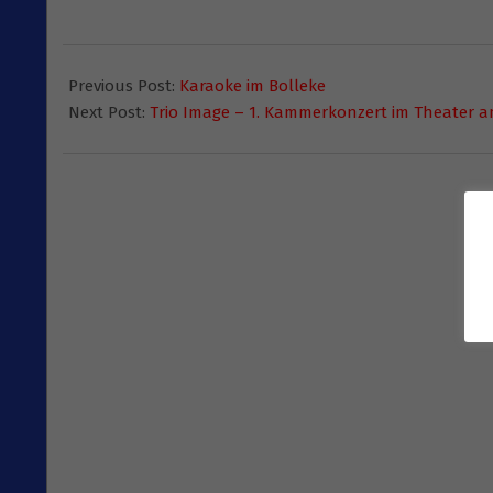
2015-
06-
Previous Post:
Karaoke im Bolleke
15
Next Post:
Trio Image – 1. Kammerkonzert im Theater 