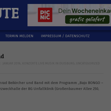
UTE
TERMIN MELDEN
IMPRESSUM / DATENSCHUTZ
nd
:
JANUAR 2016
,
KONZERTE LIVE MUSIK IN DUISBURG
,
UNCATEGORIZED
 Konrad Beikircher und Band mit dem Programm „Bajo BONGO –
ehrzweckhalle der BG Unfallklinik (Großenbaumer Allee 250,