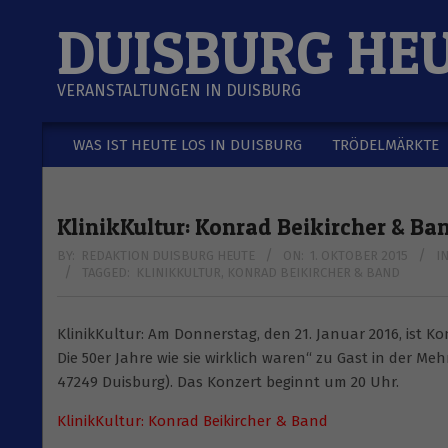
Skip
DUISBURG HE
to
content
VERANSTALTUNGEN IN DUISBURG
WAS IST HEUTE LOS IN DUISBURG
TRÖDELMÄRKTE
Secondary
Navigation
Menu
KlinikKultur: Konrad Beikircher & Ba
BY:
REDAKTION DUISBURG HEUTE
ON:
1. OKTOBER 2015
IN
TAGGED:
KLINIKKULTUR
,
KONRAD BEIKIRCHER & BAND
KlinikKultur: Am Donnerstag, den 21. Januar 2016, ist
Die 50er Jahre wie sie wirklich waren“ zu Gast in der M
47249 Duisburg). Das Konzert beginnt um 20 Uhr.
KlinikKultur: Konrad Beikircher & Band