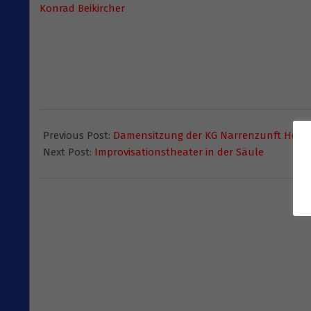
Konrad Beikircher
2015-
10-
Previous Post:
Damensitzung der KG Narrenzunft Hom
01
Next Post:
Improvisationstheater in der Säule