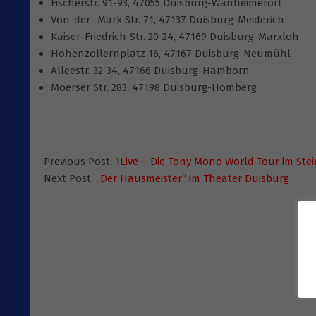
Fischerstr. 91-93, 47055 Duisburg-Wanheimerort
Von-der- Mark-Str. 71, 47137 Duisburg-Meiderich
Kaiser-Friedrich-Str. 20-24, 47169 Duisburg-Marxloh
Hohenzollernplatz 16, 47167 Duisburg-Neumühl
Alleestr. 32-34, 47166 Duisburg-Hamborn
Moerser Str. 283, 47198 Duisburg-Homberg
2015-
02-
Previous Post:
1Live – Die Tony Mono World Tour im Ste
03
Next Post:
„Der Hausmeister“ im Theater Duisburg