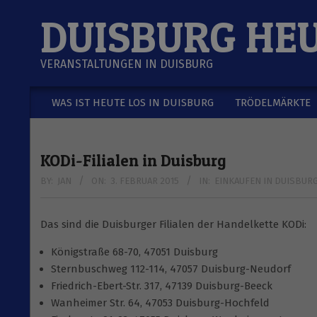
Skip
DUISBURG HE
to
content
VERANSTALTUNGEN IN DUISBURG
WAS IST HEUTE LOS IN DUISBURG
TRÖDELMÄRKTE
Secondary
Navigation
Menu
KODi-Filialen in Duisburg
BY:
JAN
ON:
3. FEBRUAR 2015
IN:
EINKAUFEN IN DUISBUR
Das sind die Duisburger Filialen der Handelkette KODi:
Königstraße 68-70, 47051 Duisburg
Sternbuschweg 112-114, 47057 Duisburg-Neudorf
Friedrich-Ebert-Str. 317, 47139 Duisburg-Beeck
Wanheimer Str. 64, 47053 Duisburg-Hochfeld