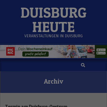
Skip
DUISBURG
to
content
HEUTE
VERANSTALTUNGEN IN DUISBURG
Search
Secondary
Navigation
Menu
Archiv
Termin am
Duisburg-Oestrum