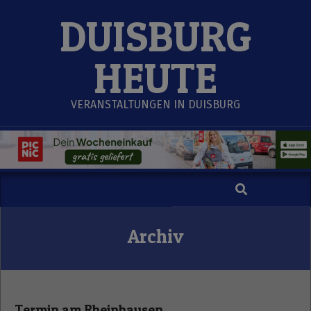
Skip
DUISBURG
to
content
HEUTE
VERANSTALTUNGEN IN DUISBURG
Search
Secondary
Navigation
Menu
Archiv
Termin am
Rheinhausen