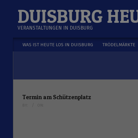
Skip
DUISBURG HE
to
content
VERANSTALTUNGEN IN DUISBURG
WAS IST HEUTE LOS IN DUISBURG
TRÖDELMÄRKTE
Secondary
Navigation
Menu
Termin am
Schützenplatz
BY:
ON: