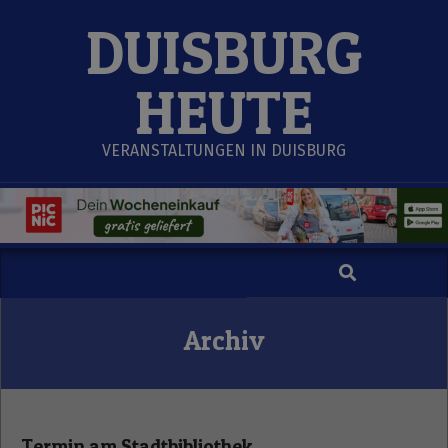
Skip
DUISBURG
to
content
HEUTE
VERANSTALTUNGEN IN DUISBURG
Search
Secondary
Navigation
Menu
Archiv
Termin am
Stadtbibliothek