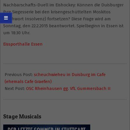
Nachbarschafts-Duell im Eishockey: Können die Duisburger
ihre Siegesserie bei den krisengeschüttelten Moskitos
(Stichwort Insolvenz) fortsetzen? Diese Frage wird am
Sonntag, den 22.2.2015 beantwortet. Spielbeginn in Essen ist
um 18:30 Uhr.
Eissporthalle Essen
2015-
02-
Previous Post:
scheuchwieheu in Duisburg im Cafe
21
(ehemals Cafe Graefen)
Next Post:
OSC Rheinhausen gg. VfL Gummersbach II
Stage Musicals