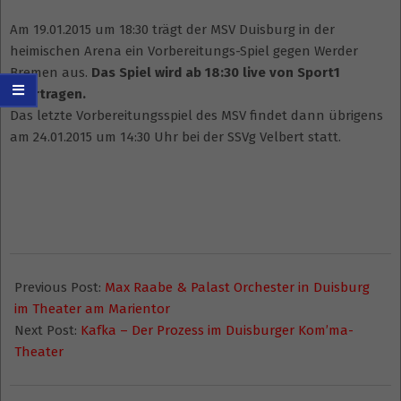
Am 19.01.2015 um 18:30 trägt der MSV Duisburg in der
heimischen Arena ein Vorbereitungs-Spiel gegen Werder
Bremen aus.
Das Spiel wird ab 18:30 live von Sport1
übertragen.
Das letzte Vorbereitungsspiel des MSV findet dann übrigens
am 24.01.2015 um 14:30 Uhr bei der SSVg Velbert statt.
2015-
01-
Previous Post:
Max Raabe & Palast Orchester in Duisburg
18
im Theater am Marientor
Next Post:
Kafka – Der Prozess im Duisburger Kom’ma-
Theater