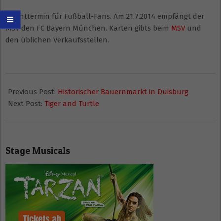
Pflichttermin für Fußball-Fans. Am 21.7.2014 empfängt der
MSV den FC Bayern München. Karten gibts beim
MSV
und
den üblichen Verkaufsstellen.
2014-
06-
Previous Post:
Historischer Bauernmarkt in Duisburg
29
Next Post:
Tiger and Turtle
Stage Musicals