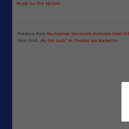
Musik For The Kitchen
2015-
01-
Previous Post:
Racheshop: Karnevals-Kostüme Deko Sch
07
Next Post:
„My Fair Lady“ im Theater am Marientor