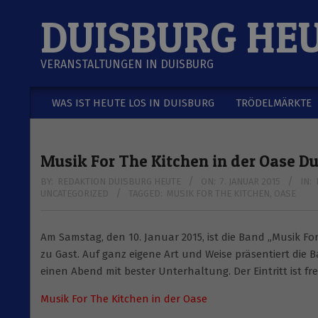
Skip
DUISBURG HE
to
content
VERANSTALTUNGEN IN DUISBURG
WAS IST HEUTE LOS IN DUISBURG
TRÖDELMÄRKTE
Secondary
Navigation
Menu
Musik For The Kitchen in der Oase Du
BY:
REDAKTION DUISBURG HEUTE
ON:
7. JANUAR 2015
IN:
UNCATEGORIZED
TAGGED:
MUSIK FOR THE KITCHEN
,
OASE
Am Samstag, den 10. Januar 2015, ist die Band „Musik For
zu Gast. Auf ganz eigene Art und Weise präsentiert die
einen Abend mit bester Unterhaltung. Der Eintritt ist fre
Musik For The Kitchen in der Oase