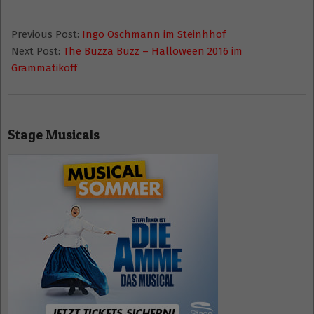
2016-
10-
Previous Post:
Ingo Oschmann im Steinhhof
19
Next Post:
The Buzza Buzz – Halloween 2016 im
Grammatikoff
Stage Musicals