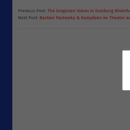
2015-
01-
Previous Post:
The Gregorian Voices in Duisburg Rhein
01
Next Post:
Bastian Pastewka & Komplizen im Theater a