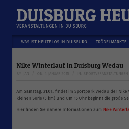
Skip
DUISBURG HE
to
content
VERANSTALTUNGEN IN DUISBURG
WAS IST HEUTE LOS IN DUISBURG
TRÖDELMÄRKTE
Secondary
Navigation
Menu
Nike Winterlauf in Duisburg Wedau
BY:
JAN
ON:
1. JANUAR 2015
IN:
SPORTVERANSTALTUNGEN I
Am Samstag, 31.01., findet im Sportpark Wedau der Nike 
kleinen Serie (5 km) und um 15 Uhr beginnt die große Ser
Hier finden Sie nähere Informationen zum
Nike Winterl