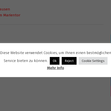
hausen
m Marientor
Diese Website verwendet Cookies, um Ihnen einen bestmögliche
Service bieten zu können.
Ok
Reject
Cookie Settings
Mehr Info