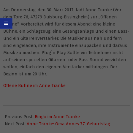
Am Donnerstag, den 30. März 2017, lädt Anne Tränke (Vor
dem Tore 76, 47279 Duisburg-Bissingheim) zur „Offenen
Bühne“. Vorbereitet wird für diesem Abend: eine kleine
Bühne, ein Schlagzeug, eine Gesangsanlage und einen Bass-
und ein Gitarrenverstärker. Die Musiker aus nah und fern
sind eingeladen, ihre Instrumente einzupacken und daraus
Musik zu machen. Plug`n Play. Sollte ein Teilnehmer nicht
auf seinen speziellen Gitarren- oder Bass-Sound verzichten
wollen, einfach den eigenen Verstärker mitbringen. Der
Beginn ist um 20 Uhr.
Offene Bühne im Anne Tränke
2017-
03-
Previous Post:
Bingo im Anne Tränke
01
Next Post:
Anne Tränke: Oma Annes 77. Geburtstag