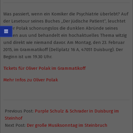
Was passiert, wenn ein Komiker die Psychiatrie überlebt? Auf
der Lesetour seines Buches „Der jüdische Patient“, leuchtet
Oliver Polak schonungslos die dunklen Abründe seines
Herzen aus und behandelt ein hochaktuelles Thema witzig
und direkt wie niemand davor. Am Montag, den 23. Februar
2015, im Grammatikoff (Dellplatz 16 A, 47051 Duisburg). Der
Beginn ist um 19.30 Uhr.
Tickets für Oliver Polak im Grammatikoff
Mehr Infos zu Oliver Polak
2015-
01-
Previous Post:
Purple Schulz & Schrader in Duisburg im
18
Steinhof
Next Post:
Der große Musiksonntag im Steinbruch