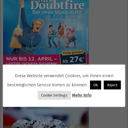
Diese Website verwendet Cookies, um Ihnen einen
Gewinnspiele kostenlos seriös
bestmöglichen Service bieten zu können.
Ok
Reject
Mehr Info
Cookie Settings