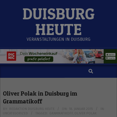
Skip
DUISBURG
to
content
HEUTE
VERANSTALTUNGEN IN DUISBURG
Search
Secondary
Navigation
Menu
Oliver Polak in Duisburg im
Grammatikoff
BY:
REDAKTION DUISBURG HEUTE
ON:
18. JANUAR 2015
IN:
UNCATEGORIZED
TAGGED:
GRAMMATIKOFF
,
OLIVER POLAK