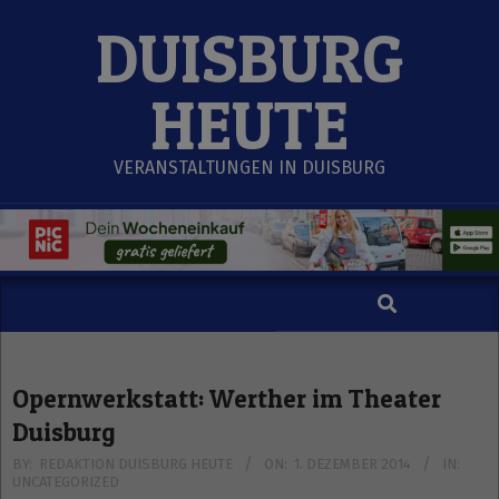
Skip
DUISBURG
to
content
HEUTE
VERANSTALTUNGEN IN DUISBURG
Search
Secondary
Navigation
Menu
Opernwerkstatt: Werther im Theater
Duisburg
BY:
REDAKTION DUISBURG HEUTE
ON:
1. DEZEMBER 2014
IN:
UNCATEGORIZED