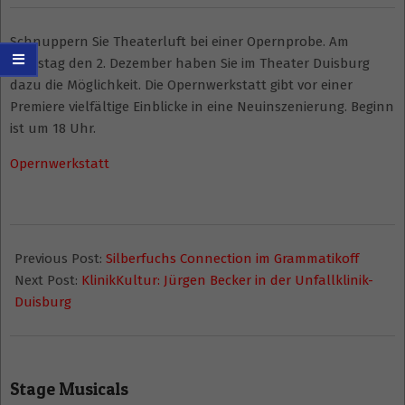
Schnuppern Sie Theaterluft bei einer Opernprobe. Am
Dienstag den 2. Dezember haben Sie im Theater Duisburg
dazu die Möglichkeit. Die Opernwerkstatt gibt vor einer
Premiere vielfältige Einblicke in eine Neuinszenierung. Beginn
ist um 18 Uhr.
Opernwerkstatt
2014-
12-
Previous Post:
Silberfuchs Connection im Grammatikoff
01
Next Post:
KlinikKultur: Jürgen Becker in der Unfallklinik-
Duisburg
Stage Musicals