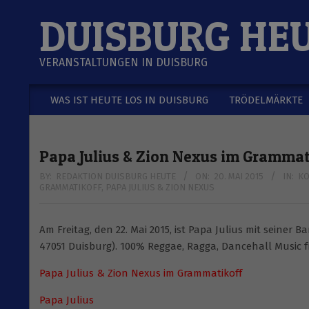
Skip
DUISBURG HE
to
content
VERANSTALTUNGEN IN DUISBURG
WAS IST HEUTE LOS IN DUISBURG
TRÖDELMÄRKTE
Secondary
Navigation
Menu
Papa Julius & Zion Nexus im Grammat
BY:
REDAKTION DUISBURG HEUTE
ON:
20. MAI 2015
IN:
KO
GRAMMATIKOFF
,
PAPA JULIUS & ZION NEXUS
Am Freitag, den 22. Mai 2015, ist Papa Julius mit seiner 
47051 Duisburg). 100% Reggae, Ragga, Dancehall Music f
Papa Julius & Zion Nexus im Grammatikoff
Papa Julius