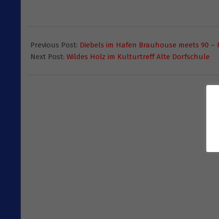
2015-
05-
Previous Post:
Diebels im Hafen Brauhouse meets 90 – 
20
Next Post:
Wildes Holz im Kulturtreff Alte Dorfschule