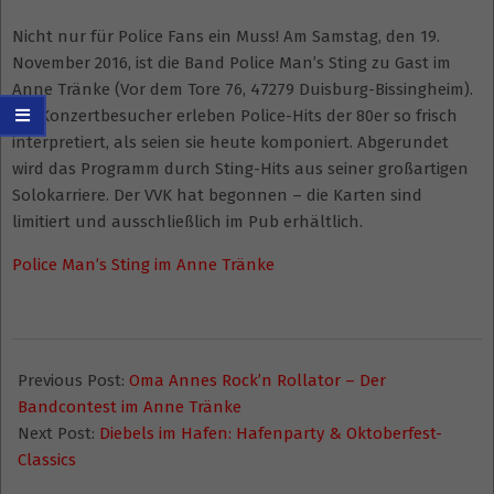
Nicht nur für Police Fans ein Muss! Am Samstag, den 19.
November 2016, ist die Band Police Man’s Sting zu Gast im
Anne Tränke (Vor dem Tore 76, 47279 Duisburg-Bissingheim).
Die Konzertbesucher erleben Police-Hits der 80er so frisch
interpretiert, als seien sie heute komponiert. Abgerundet
wird das Programm durch Sting-Hits aus seiner großartigen
Solokarriere. Der VVK hat begonnen – die Karten sind
limitiert und ausschließlich im Pub erhältlich.
Police Man’s Sting im Anne Tränke
2016-
08-
Previous Post:
Oma Annes Rock’n Rollator – Der
01
Bandcontest im Anne Tränke
Next Post:
Diebels im Hafen: Hafenparty & Oktoberfest-
Classics