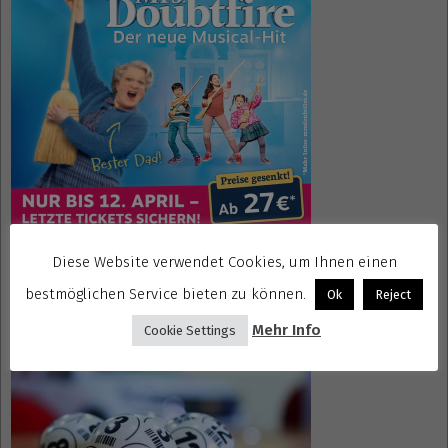
Diese Website verwendet Cookies, um Ihnen einen
Gewinnspiele kostenlos seriös
bestmöglichen Service bieten zu können.
Ok
Reject
Mehr Info
Cookie Settings