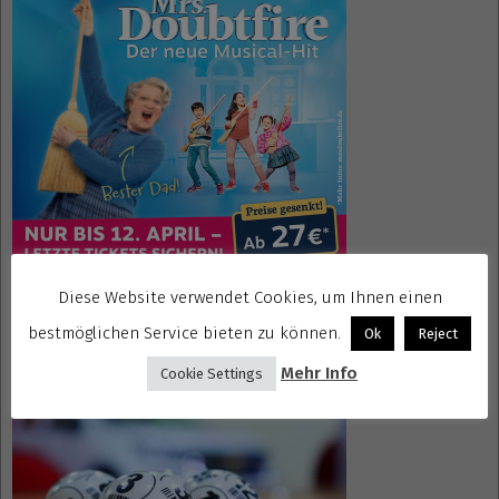
Diese Website verwendet Cookies, um Ihnen einen
Gewinnspiele kostenlos seriös
bestmöglichen Service bieten zu können.
Ok
Reject
Mehr Info
Cookie Settings