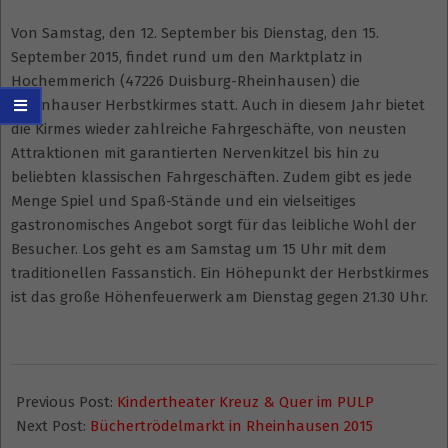
Von Samstag, den 12. September bis Dienstag, den 15.
September 2015, findet rund um den Marktplatz in
Hochemmerich (47226 Duisburg-Rheinhausen) die
Rheinhauser Herbstkirmes statt. Auch in diesem Jahr bietet
die Kirmes wieder zahlreiche Fahrgeschäfte, von neusten
Attraktionen mit garantierten Nervenkitzel bis hin zu
beliebten klassischen Fahrgeschäften. Zudem gibt es jede
Menge Spiel und Spaß-Stände und ein vielseitiges
gastronomisches Angebot sorgt für das leibliche Wohl der
Besucher. Los geht es am Samstag um 15 Uhr mit dem
traditionellen Fassanstich. Ein Höhepunkt der Herbstkirmes
ist das große Höhenfeuerwerk am Dienstag gegen 21.30 Uhr.
2015-
03-
Previous Post:
Kindertheater Kreuz & Quer im PULP
15
Next Post:
Büchertrödelmarkt in Rheinhausen 2015