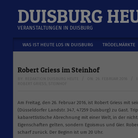
Skip
DUISBURG HE
to
content
VERANSTALTUNGEN IN DUISBURG
WAS IST HEUTE LOS IN DUISBURG
TRÖDELMÄRKTE
Secondary
Navigation
Menu
Robert Griess im Steinhof
BY:
REDAKTION DUISBURG HEUTE
ON:
26. FEBRUAR 2016
I
ROBERT GRIESS
,
STEINHOF
Am Freitag, den 26. Februar 2016, ist Robert Griess mit 
(Düsseldorfer Landstr. 347, 47259 Duisburg) zu Gast. Trip
kabarettistische Abrechnung mit einer Welt, in der nich
Eigenschaften gelten, sondern Egoismus und Gier. Rober
scharf zurück. Der Beginn ist um 20 Uhr.