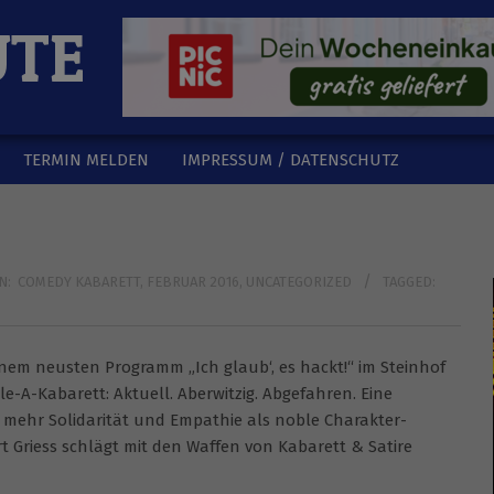
UTE
TERMIN MELDEN
IMPRESSUM / DATENSCHUTZ
N:
COMEDY KABARETT
,
FEBRUAR 2016
,
UNCATEGORIZED
TAGGED:
seinem neusten Programm „Ich glaub‘, es hackt!“ im Steinhof
le-A-Kabarett: Aktuell. Aberwitzig. Abgefahren. Eine
t mehr Solidarität und Empathie als noble Charakter-
t Griess schlägt mit den Waffen von Kabarett & Satire