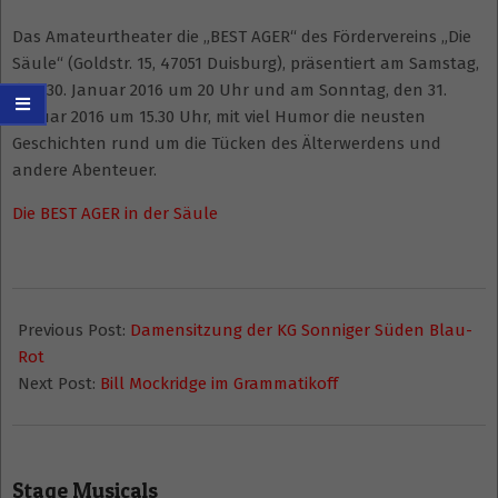
Das Amateurtheater die „BEST AGER“ des Fördervereins „Die
Säule“ (Goldstr. 15, 47051 Duisburg), präsentiert am Samstag,
den 30. Januar 2016 um 20 Uhr und am Sonntag, den 31.
Januar 2016 um 15.30 Uhr, mit viel Humor die neusten
Geschichten rund um die Tücken des Älterwerdens und
andere Abenteuer.
Die BEST AGER in der Säule
2016-
01-
Previous Post:
Damensitzung der KG Sonniger Süden Blau-
10
Rot
Next Post:
Bill Mockridge im Grammatikoff
Stage Musicals