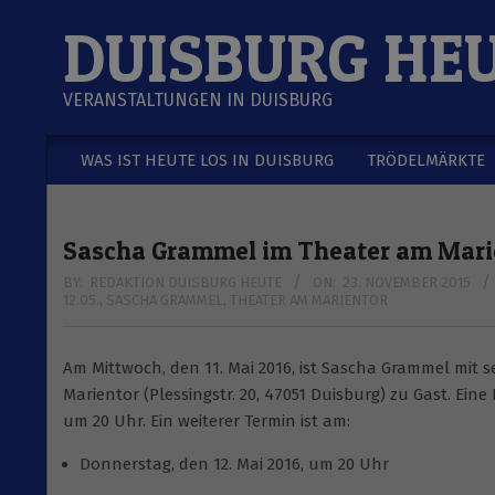
Skip
DUISBURG HE
to
content
VERANSTALTUNGEN IN DUISBURG
WAS IST HEUTE LOS IN DUISBURG
TRÖDELMÄRKTE
Secondary
Navigation
Menu
Sascha Grammel im Theater am Mari
BY:
REDAKTION DUISBURG HEUTE
ON:
23. NOVEMBER 2015
12.05.
,
SASCHA GRAMMEL
,
THEATER AM MARIENTOR
Am Mittwoch, den 11. Mai 2016, ist Sascha Grammel mit 
Marientor (Plessingstr. 20, 47051 Duisburg) zu Gast. Ei
um 20 Uhr. Ein weiterer Termin ist am:
Donnerstag, den 12. Mai 2016, um 20 Uhr