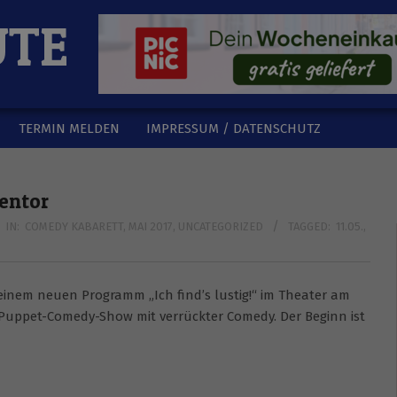
UTE
TERMIN MELDEN
IMPRESSUM / DATENSCHUTZ
entor
IN:
COMEDY KABARETT
,
MAI 2017
,
UNCATEGORIZED
TAGGED:
11.05.
,
seinem neuen Programm „Ich find’s lustig!“ im Theater am
ne Puppet-Comedy-Show mit verrückter Comedy. Der Beginn ist