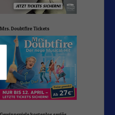
Mrs. Doubtfire Tickets
n
Gewinnspiele kostenlos seriös