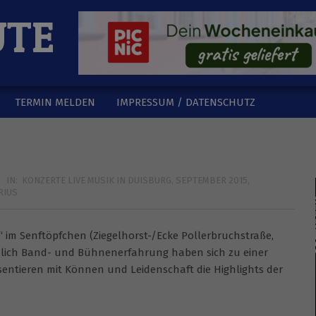
UTE
TERMIN MELDEN
IMPRESSUM / DATENSCHUTZ
IN:
KONZERTE LIVE MUSIK IN DUISBURG
,
SEPTEMBER 2015
,
RIUS
s“ im Senftöpfchen (Ziegelhorst-/Ecke Pollerbruchstraße,
ichlich Band- und Bühnenerfahrung haben sich zu einer
tieren mit Können und Leidenschaft die Highlights der