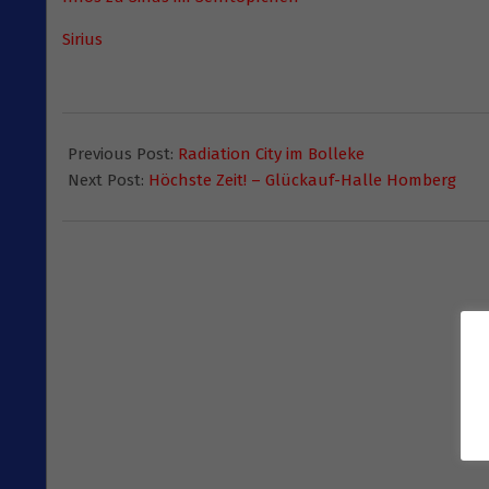
Sirius
2015-
09-
Previous Post:
Radiation City im Bolleke
17
Next Post:
Höchste Zeit! – Glückauf-Halle Homberg