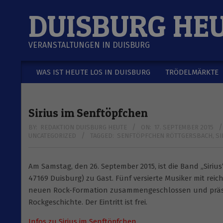
Skip
DUISBURG HE
to
content
VERANSTALTUNGEN IN DUISBURG
WAS IST HEUTE LOS IN DUISBURG
TRÖDELMÄRKTE
Secondary
Navigation
Menu
Sirius im Senftöpfchen
BY:
REDAKTION DUISBURG HEUTE
ON:
17. SEPTEMBER 2015
UNCATEGORIZED
TAGGED:
SENFTÖPFCHEN RÖTTGERSBACH
,
SI
Am Samstag, den 26. September 2015, ist die Band „Siriu
47169 Duisburg) zu Gast. Fünf versierte Musiker mit re
neuen Rock-Formation zusammengeschlossen und präsen
Rockgeschichte. Der Eintritt ist frei.
Infos zu Sirius im Senftöpfchen