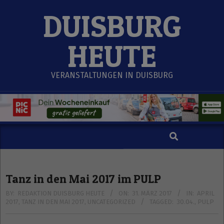
Skip
DUISBURG
to
content
HEUTE
VERANSTALTUNGEN IN DUISBURG
Search
Secondary
Navigation
Menu
Tanz in den Mai 2017 im PULP
BY:
REDAKTION DUISBURG HEUTE
ON:
31. MÄRZ 2017
IN:
APRIL
2017
,
TANZ IN DEN MAI 2017
,
UNCATEGORIZED
TAGGED:
30.04.
,
PULP