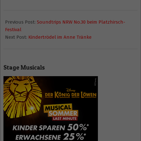
2016-
08-
Previous Post:
Soundtrips NRW No.30 beim Platzhirsch-
30
Festival
Next Post:
Kindertrödel im Anne Tränke
Stage Musicals