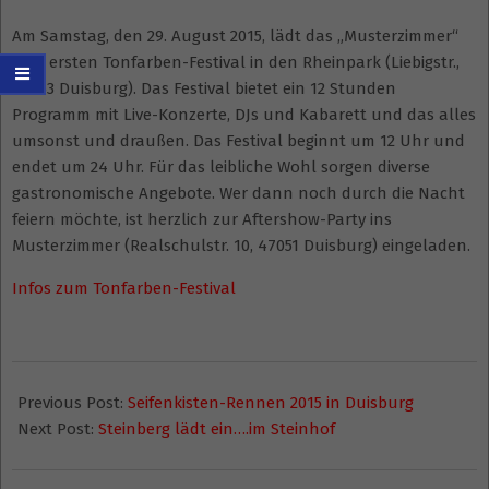
Am Samstag, den 29. August 2015, lädt das „Musterzimmer“
zum ersten Tonfarben-Festival in den Rheinpark (Liebigstr.,
47053 Duisburg). Das Festival bietet ein 12 Stunden
Programm mit Live-Konzerte, DJs und Kabarett und das alles
umsonst und draußen. Das Festival beginnt um 12 Uhr und
endet um 24 Uhr. Für das leibliche Wohl sorgen diverse
gastronomische Angebote. Wer dann noch durch die Nacht
feiern möchte, ist herzlich zur Aftershow-Party ins
Musterzimmer (Realschulstr. 10, 47051 Duisburg) eingeladen.
Infos zum Tonfarben-Festival
2015-
01-
Previous Post:
Seifenkisten-Rennen 2015 in Duisburg
30
Next Post:
Steinberg lädt ein….im Steinhof