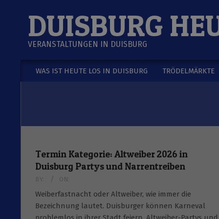
Skip
DUISBURG HE
to
content
VERANSTALTUNGEN IN DUISBURG
WAS IST HEUTE LOS IN DUISBURG
TRÖDELMÄRKTE
Secondary
Navigation
Menu
Termin Kategorie:
Altweiber 2026 in
Duisburg Partys und Narrentreiben
BY:
ON:
Weiberfastnacht oder Altweiber, wie immer die
Bezeichnung lautet. Duisburger können Karneval
problemlos in ihrer Stadt feiern. Altweiber-Partys und