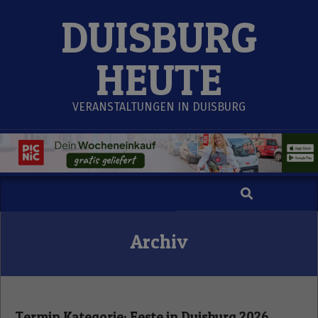
Skip
DUISBURG
to
content
HEUTE
VERANSTALTUNGEN IN DUISBURG
Search
Secondary
Navigation
Menu
Archiv
Termin Kategorie:
Feste in Duisburg 2026