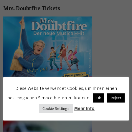
Mrs. Doubtfire Tickets
Diese Website verwendet Cookies, um Ihnen einen
bestmöglichen Service bieten zu können.
Ok
Reject
Gewinnspiele kostenlos seriös
Mehr Info
Cookie Settings