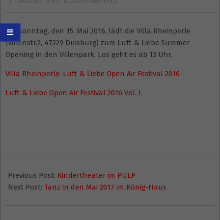
TAGGED:
15.05.
,
VILLA RHEINPERLE
Am Sonntag, den 15. Mai 2016, lädt die Villa Rheinperle
(Villenstr.2, 47229 Duisburg) zum Luft & Liebe Summer
Opening in den Villenpark. Los geht es ab 13 Uhr.
Villa Rheinperle: Luft & Liebe Open Air Festival 2016
Luft & Liebe Open Air Festival 2016 Vol. l
2016-
03-
Previous Post:
Kindertheater im PULP
29
Next Post:
Tanz in den Mai 2017 im König-Haus