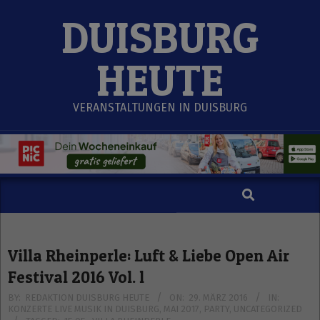
Skip
DUISBURG
to
content
HEUTE
VERANSTALTUNGEN IN DUISBURG
Search
Secondary
Navigation
Menu
Villa Rheinperle: Luft & Liebe Open Air
Festival 2016 Vol. l
BY:
REDAKTION DUISBURG HEUTE
ON:
29. MÄRZ 2016
IN:
KONZERTE LIVE MUSIK IN DUISBURG
,
MAI 2017
,
PARTY
,
UNCATEGORIZED