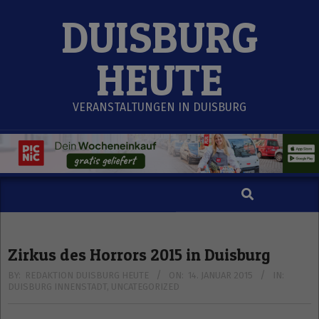
Skip
DUISBURG
to
content
HEUTE
VERANSTALTUNGEN IN DUISBURG
Search
Secondary
Navigation
Menu
Zirkus des Horrors 2015 in Duisburg
BY:
REDAKTION DUISBURG HEUTE
ON:
14. JANUAR 2015
IN:
DUISBURG INNENSTADT
,
UNCATEGORIZED