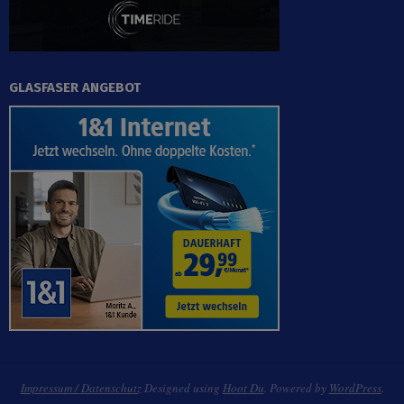
GLASFASER ANGEBOT
Impressum / Datenschutz
Designed using
Hoot Du
. Powered by
WordPress
.