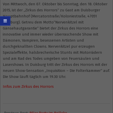
Von Mittwoch, den 07. Oktober bis Sonntag, den 18. Oktober
2015, ist der „Zirkus des Horrors“ zu Gast am Duisburger
Hauptbahnhof (Mercatorstraße/Koloniestraße, 47051
Duisburg). Getreu dem Motto“Nervenkitzel mit
Gänsehautgarantie“ bietet der Zirkus des Horrors eine
innovative und immer wieder überraschende Show mit
Dämonen, Vampiren, besessenen Artisten und
durchgeknallten Clowns. Nervenkitzel pur erzeugen
Spezialeffekte, halsbrecherische Stunts mit Motorrädern
und am Rad des Todes umgeben von Feuersäulen und
Lasershows. In Duisburg tritt der Zirkus des Horrors mit der
neuen Show-Sensation „Inquisition – Die Folterkammer“ auf.
Die Show läuft täglich um 19.30 Uhr.
Infos zum Zirkus des Horrors
2015-
01-