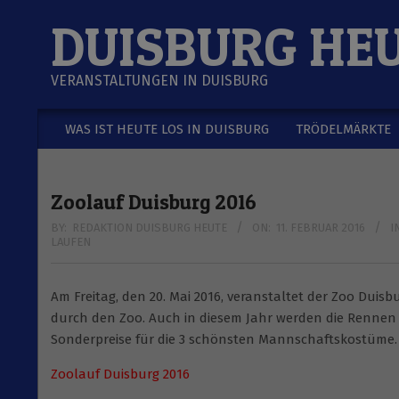
Skip
DUISBURG HE
to
content
VERANSTALTUNGEN IN DUISBURG
WAS IST HEUTE LOS IN DUISBURG
TRÖDELMÄRKTE
Secondary
Navigation
Menu
Zoolauf Duisburg 2016
BY:
REDAKTION DUISBURG HEUTE
ON:
11. FEBRUAR 2016
I
LAUFEN
Am Freitag, den 20. Mai 2016, veranstaltet der Zoo Dui
durch den Zoo. Auch in diesem Jahr werden die Rennen
Sonderpreise für die 3 schönsten Mannschaftskostüme. D
Zoolauf Duisburg 2016