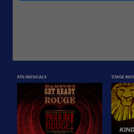
2020-
01-
27
ATG MUSICALS
STAGE MUS