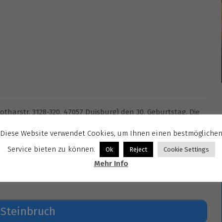
otharstr. 3128-320, 47057 Duisburg) den 30. Geburtstag. Die
Diese Website verwendet Cookies, um Ihnen einen bestmögliche
– accordion, René Pütz – bass, Jörg Hamers – bass, Camillo
Service bieten zu können.
Ok
Reject
Cookie Settings
hael Hügel – sax, Alfonso Garrido – percussion, Andy Pilger –
Mehr Info
 Steinbruch