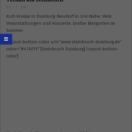
BY:
ON:
Kult-Kneipe in Duisburg-Neudorf in Uni-Nähe. Viele
Veranstaltungen und Konzerte. Großer Biergarten im
Sommer.
[cryout-button-color url=“www.steinbruch-duisburg.de“
color=“#47AFFF“]Steinbruch Duisburg[/cryout-button-
color]