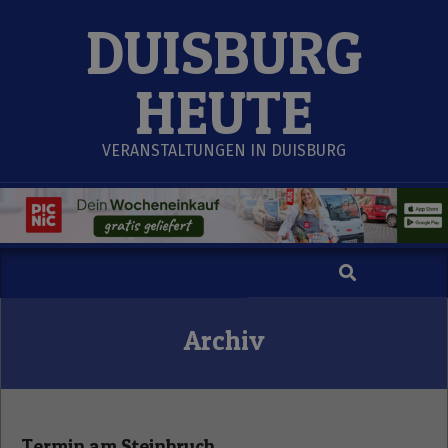
Skip
DUISBURG
to
content
HEUTE
VERANSTALTUNGEN IN DUISBURG
Search
Secondary
Navigation
Menu
Archiv
Termin am
Steinbruch