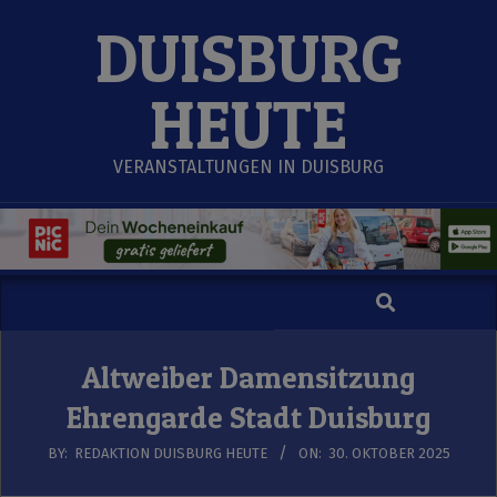
Skip
DUISBURG
to
content
HEUTE
VERANSTALTUNGEN IN DUISBURG
Search
Secondary
Navigation
Menu
Altweiber Damensitzung
Ehrengarde Stadt Duisburg
BY:
REDAKTION DUISBURG HEUTE
ON:
30. OKTOBER 2025