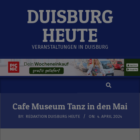
Skip
DUISBURG
to
content
HEUTE
VERANSTALTUNGEN IN DUISBURG
Search
Secondary
Navigation
Menu
Cafe Museum Tanz in den Mai
BY:
REDAKTION DUISBURG HEUTE
ON:
4. APRIL 2024