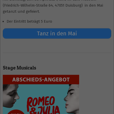
(Friedrich-Wilhelm-Straße 64, 47051 Duisburg) in den Mai
getanzt und gefeiert.
Der Eintritt beträgt 5 Euro
Tanz in den Mai
2024-
04-
Stage Musicals
04