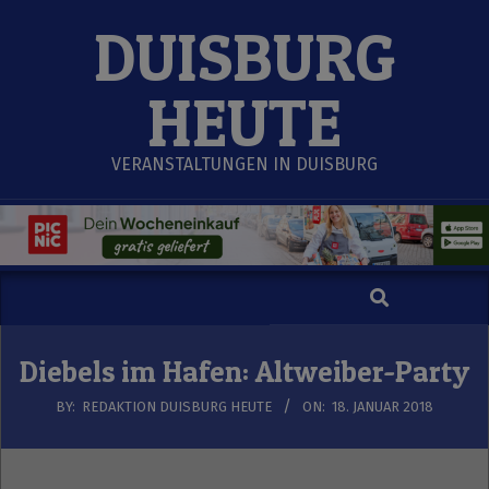
Skip
DUISBURG
to
content
HEUTE
VERANSTALTUNGEN IN DUISBURG
Search
Secondary
Navigation
Menu
Diebels im Hafen: Altweiber-Party
BY:
REDAKTION DUISBURG HEUTE
ON:
18. JANUAR 2018