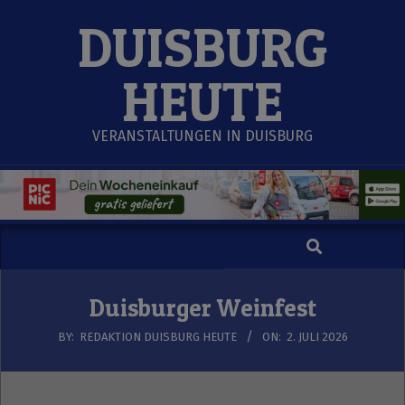
Skip
DUISBURG
to
content
HEUTE
VERANSTALTUNGEN IN DUISBURG
Search
Secondary
Navigation
Menu
Duisburger Weinfest
BY:
REDAKTION DUISBURG HEUTE
ON:
2. JULI 2026