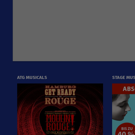
10-
17
ATG MUSICALS
STAGE MUS