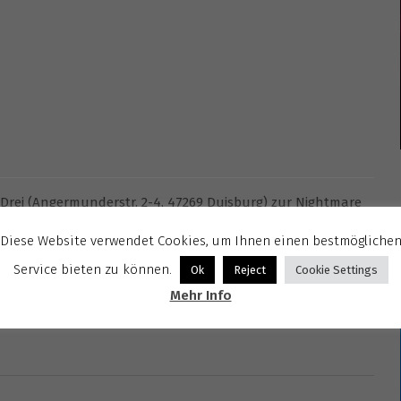
s Drei (Angermunderstr. 2-4, 47269 Duisburg) zur Nightmare
Diese Website verwendet Cookies, um Ihnen einen bestmögliche
Service bieten zu können.
Ok
Reject
Cookie Settings
Mehr Info
is drei