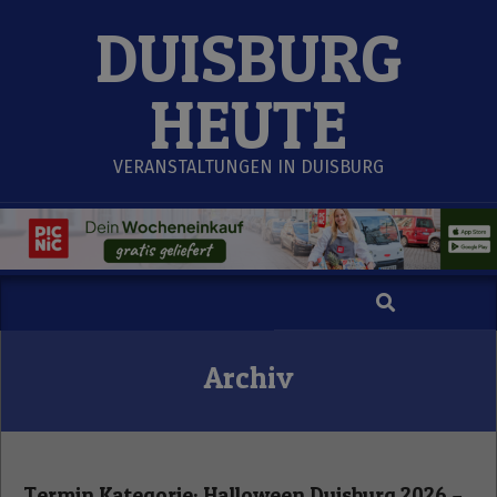
Skip
DUISBURG
to
content
HEUTE
VERANSTALTUNGEN IN DUISBURG
Search
Secondary
Navigation
Menu
Archiv
Termin Kategorie:
Halloween Duisburg 2026 –