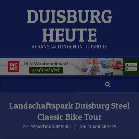
Skip
DUISBURG
to
content
HEUTE
VERANSTALTUNGEN IN DUISBURG
Search
Secondary
Navigation
Menu
Landschaftspark Duisburg Steel
Classic Bike Tour
BY:
REDAKTIONDUISBURG
ON:
11. JANUAR 2025